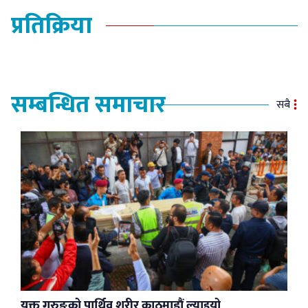
प्रतिक्रिया
सम्बन्धित समाचार
सबै
युक्त गुरुङको पार्थिव शरीर काठमाडौं ल्याइयो