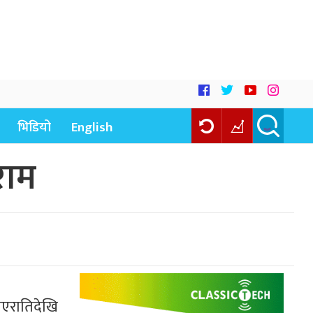
भिडियो
English
राम
 गएरातिदेखि