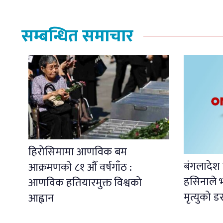
सम्बन्धित समाचार
हिरोसिमामा आणविक बम
बंगलादेश 
आक्रमणको ८१ औँ वर्षगाँठ :
हसिनाले भ
आणविक हतियारमुक्त विश्वको
मृत्युको ड
आह्वान