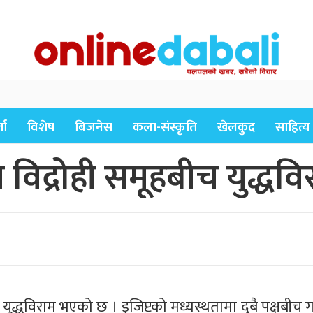
ता
विशेष
बिजनेस
कला-संस्कृति
खेलकुद
साहित्य
विद्रोही समूहबीच युद्धवि
 युद्धविराम भएको छ । इजिप्टको मध्यस्थतामा दुबै पक्षबीच