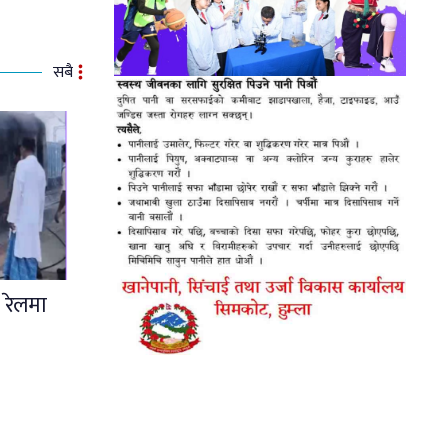
सबै
 रेलमा