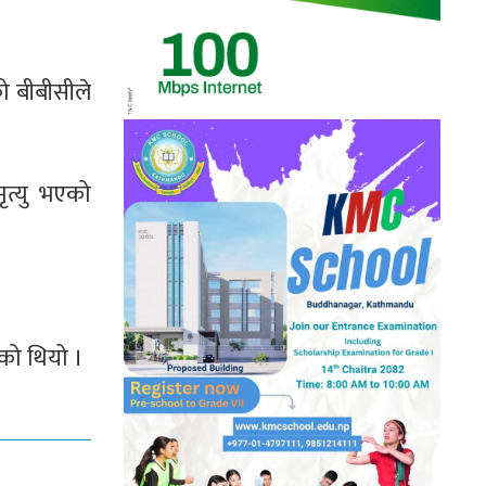
ो बीबीसीले
त्यु भएको
को थियो ।