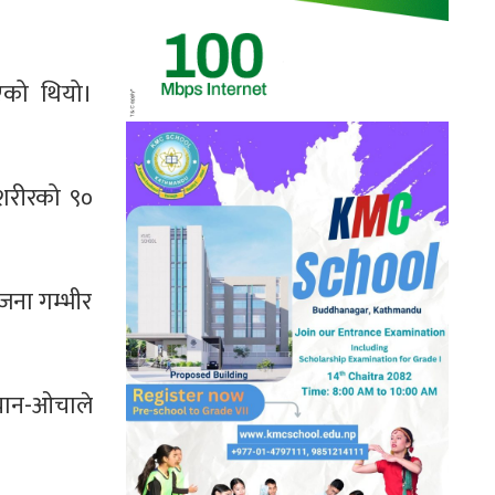
एको थियो।
 शरीरको ९०
जना गम्भीर
 चान-ओचाले