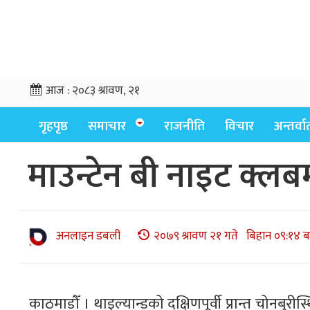
आज :
२०८३ श्रावण, २१
गृहपृष्ठ
समाचार
राजनीति
विचार
अन्तर्वार्
माउन्टेन बी नाइट क्ल
अनलाइन डबली
२०७९ श्रावण २१ गते बिहान ०९:१४ ब
काठमाडौँ । थाइल्यान्डको दक्षिणपूर्वी प्रान्त चोन