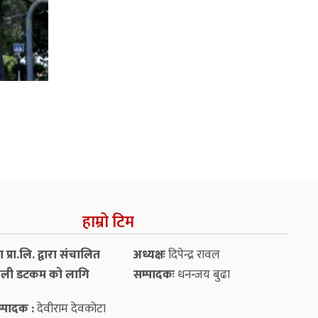
हाम्रो टिम
प्रा.लि. द्वारा संचालित
अध्यक्षः
दिपेन्द्र रावल
ली डटकम को लागि
सम्पादकः
धनन्‍जय बुढा
्पादक :
देवीराम देवकोटा