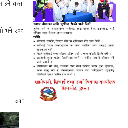
आउने यस्ता
ो भने २००
सबै