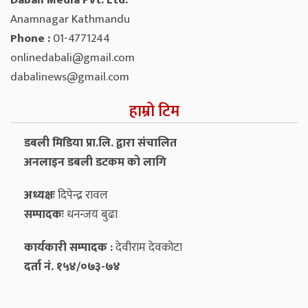
Dabali Media Pvt. Ltd.
Anamnagar Kathmandu
Phone :
01-4771244
onlinedabali@gmail.com
dabalinews@gmail.com
हाम्रो टिम
डबली मिडिया प्रा.लि. द्वारा संचालित
अनलाइन डबली डटकम को लागि
अध्यक्षः
दिपेन्द्र रावल
सम्पादकः
धनन्‍जय बुढा
कार्यकारी सम्पादक :
देवीराम देवकोटा
दर्ता नं. १५४/०७३-७४