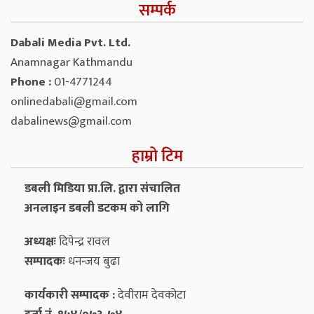
सम्पर्क
Dabali Media Pvt. Ltd.
Anamnagar Kathmandu
Phone :
01-4771244
onlinedabali@gmail.com
dabalinews@gmail.com
हाम्रो टिम
डबली मिडिया प्रा.लि. द्वारा संचालित
अनलाइन डबली डटकम को लागि
अध्यक्षः
दिपेन्द्र रावल
सम्पादकः
धनन्‍जय बुढा
कार्यकारी सम्पादक :
देवीराम देवकोटा