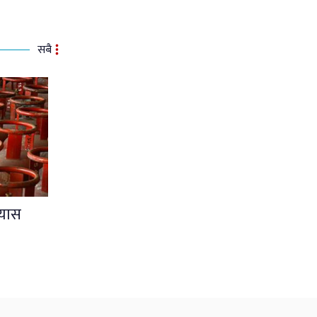
सबै
्यास