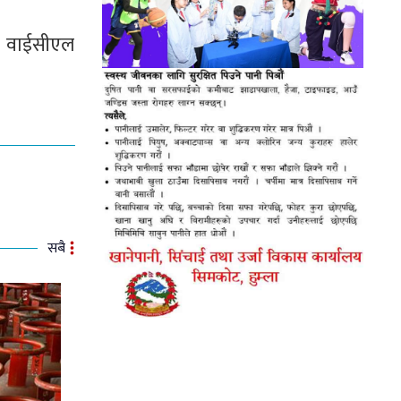
ार वाईसीएल
सबै