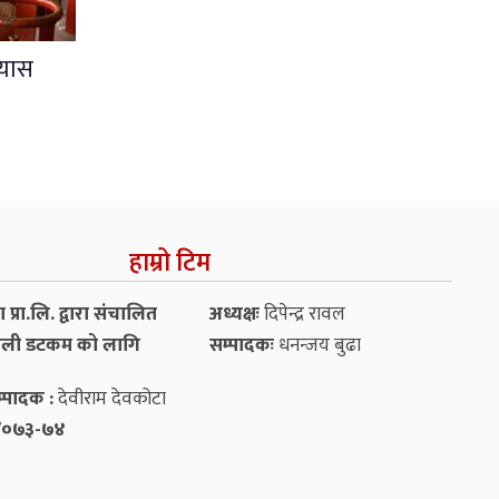
्यास
हाम्रो टिम
प्रा.लि. द्वारा संचालित
अध्यक्षः
दिपेन्द्र रावल
ली डटकम को लागि
सम्पादकः
धनन्‍जय बुढा
्पादक :
देवीराम देवकोटा
५४/०७३-७४