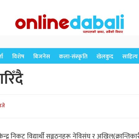
ता
विशेष
बिजनेस
कला-संस्कृति
खेलकुद
साहित्य
िँदै
बजे
न्द्र निकट विद्यार्थी सङ्गठनहरू नेविसंघ र अखिल(क्रान्तिकार