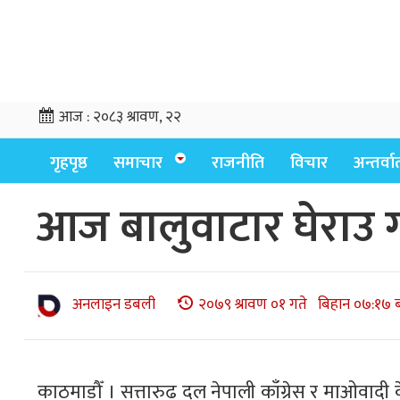
आज :
२०८३ श्रावण, २२
गृहपृष्ठ
समाचार
राजनीति
विचार
अन्तर्वार्
आज बालुवाटार घेराउ गर
अनलाइन डबली
२०७९ श्रावण ०१ गते बिहान ०७:१७ 
काठमाडौँ । सत्तारुढ दल नेपाली काँग्रेस र माओवादी के