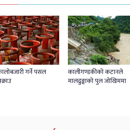
कालोबजारी गर्ने पसल
कालीगण्डकीको कटानले
क्राउ
मालढुङ्गाको पुल जोखिममा