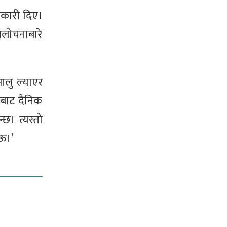
नकारी दिए।
आलोचनाबारे
आलु ल्याएर
ूबाट दैनिक
छ। त्यस्तो
ाऊ।’