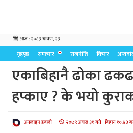
आज :
२०८३ श्रावण, २३
गृहपृष्ठ
समाचार
राजनीति
विचार
अन्तर्वार्
एकाबिहानै ढोका ढकढक
हप्काए ? के भयो कुरा
अनलाइन डबली
२०७९ अषाढ ३१ गते बिहान १०:४३ ब