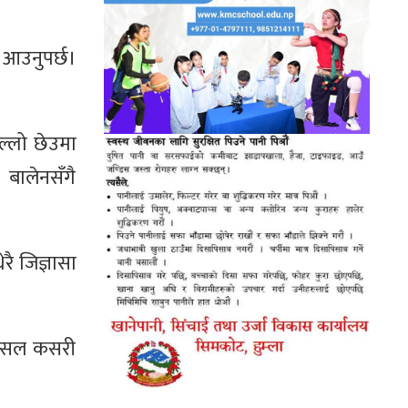
 आउनुपर्छ।
ल्लो छेउमा
। बालेनसँगै
ै जिज्ञासा
थ पसल कसरी