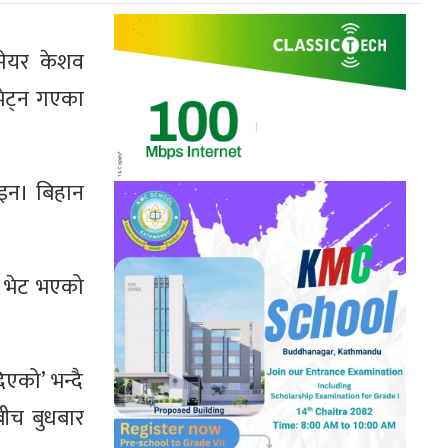
वमेयर केशव
भेट्न गएका
ोइन। बिहान
को भेट भएको
एको’ भन्दै
बीच बुधबार