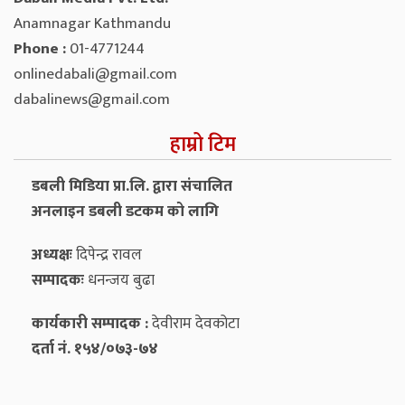
Anamnagar Kathmandu
Phone :
01-4771244
onlinedabali@gmail.com
dabalinews@gmail.com
हाम्रो टिम
डबली मिडिया प्रा.लि. द्वारा संचालित
अनलाइन डबली डटकम को लागि
अध्यक्षः
दिपेन्द्र रावल
सम्पादकः
धनन्‍जय बुढा
कार्यकारी सम्पादक :
देवीराम देवकोटा
दर्ता नं. १५४/०७३-७४