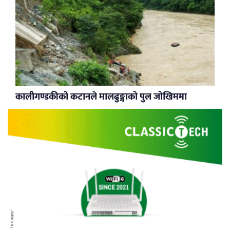
कालीगण्डकीको कटानले मालढुङ्गाको पुल जोखिममा