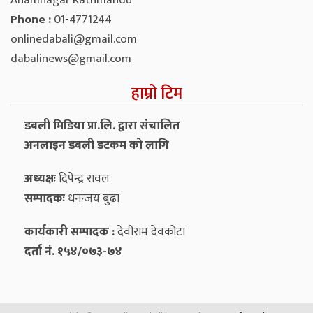
Anamnagar Kathmandu
Phone :
01-4771244
onlinedabali@gmail.com
dabalinews@gmail.com
हाम्रो टिम
डबली मिडिया प्रा.लि. द्वारा संचालित
अनलाइन डबली डटकम को लागि
अध्यक्षः
दिपेन्द्र रावल
सम्पादकः
धनन्‍जय बुढा
कार्यकारी सम्पादक :
देवीराम देवकोटा
दर्ता नं. १५४/०७३-७४