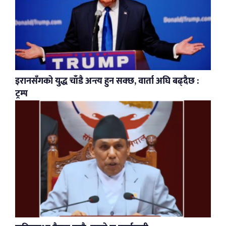
इरानसँगको युद्ध चाँडै अन्त्य हुन सक्छ, वार्ता अघि बढ्दैछ :
ट्रम्प