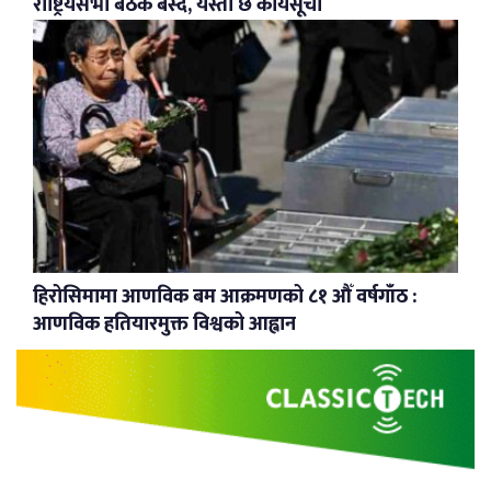
राष्ट्रियसभा बैठक बस्दै, यस्तो छ कार्यसूची
हिरोसिमामा आणविक बम आक्रमणको ८१ औँ वर्षगाँठ :
आणविक हतियारमुक्त विश्वको आह्वान