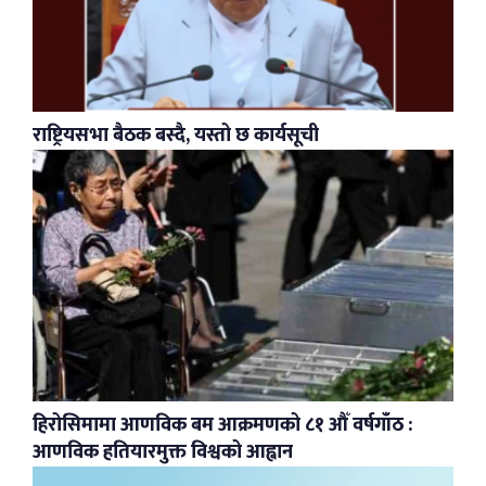
राष्ट्रियसभा बैठक बस्दै, यस्तो छ कार्यसूची
हिरोसिमामा आणविक बम आक्रमणको ८१ औँ वर्षगाँठ :
आणविक हतियारमुक्त विश्वको आह्वान