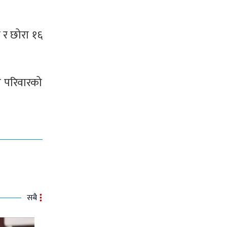
त र छोरा १६
को परिवारको
सबै