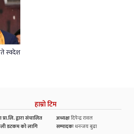
ते स्वदेश
हाम्रो टिम
प्रा.लि. द्वारा संचालित
अध्यक्षः
दिपेन्द्र रावल
ली डटकम को लागि
सम्पादकः
धनन्‍जय बुढा