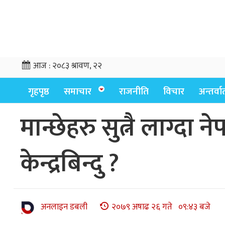
आज :
२०८३ श्रावण, २२
गृहपृष्ठ
समाचार
राजनीति
विचार
अन्तर्वार्
मान्छेहरु सुत्नै लाग्द
केन्द्रबिन्दु ?
अनलाइन डबली
२०७९ अषाढ २६ गते ०९:४३ बजे