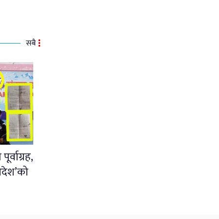
सबै
र्वाग्रह,
आदेश’को