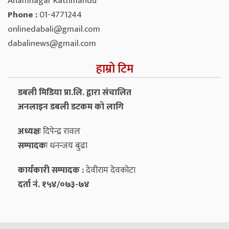
Anamnagar Kathmandu
Phone :
01-4771244
onlinedabali@gmail.com
dabalinews@gmail.com
हाम्रो टिम
डबली मिडिया प्रा.लि. द्वारा संचालित
अनलाइन डबली डटकम को लागि
अध्यक्षः
दिपेन्द्र रावल
सम्पादकः
धनन्‍जय बुढा
कार्यकारी सम्पादक :
देवीराम देवकोटा
दर्ता नं. १५४/०७३-७४