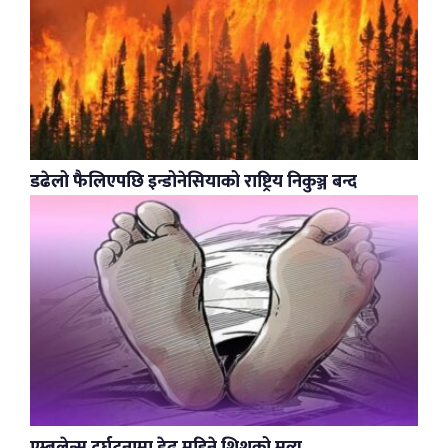
डढेलो फैलिएपछि इन्डोनेसियाको राष्ट्रिय निकुञ्ज बन्द