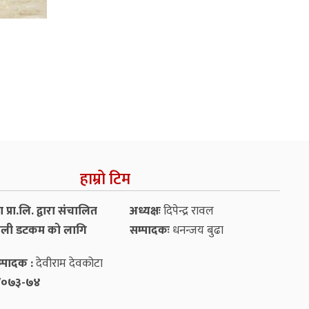
हाम्रो टिम
प्रा.लि. द्वारा संचालित
अध्यक्षः
दिपेन्द्र रावल
ली डटकम को लागि
सम्पादकः
धनन्‍जय बुढा
्पादक :
देवीराम देवकोटा
५४/०७३-७४