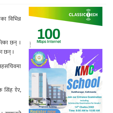
का विभिन्न
गरेका छन् ।
ा छन् ।
 सहसचिवमा
क सिंह ऐर,