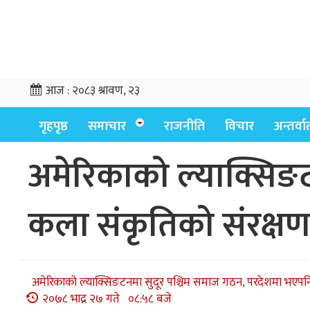
आज :
२०८३ श्रावण, २३
गृहपृष्ठ
समाचार
राजनीति
विचार
अन्तर्वार्
अमेरिकाको ल्याक्सिङ
कला संकृतिको संरक्षण ग
अमेरिकाको ल्याक्सिङटनमा सुदूर पश्चिम समाज गठन, परदेशमा भएपनि 
२०७८ भाद्र २७ गते ०८:५८ बजे