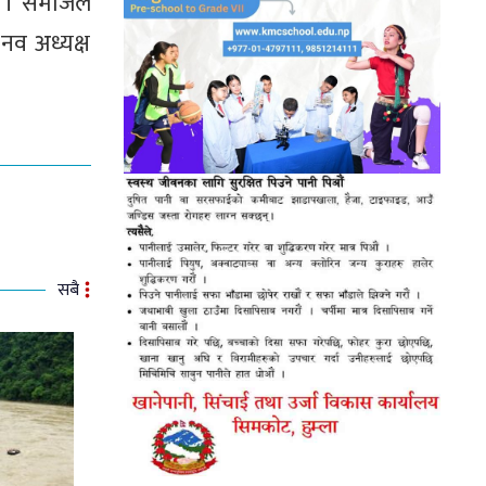
छ । समाजले
 नव अध्यक्ष
सबै