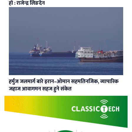
हो : राजेन्द्र लिङदेन
हर्मुज जलमार्ग बारे इरान–ओमान सहमतिनजिक, व्यापारिक
जहाज आवागमन सहज हुने संकेत