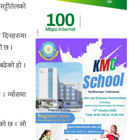
मट्टीतेलको
ा दिनहरुमा
को छ ।
 बढेको हो ।
। ग्याँसमा
एको छ । सो