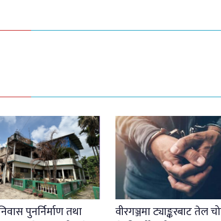
िवास पुनर्निर्माण तथा
वीरगञ्जमा ट्याङ्करबाट तेल च