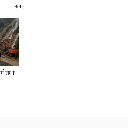
सबै
र्ग तथा