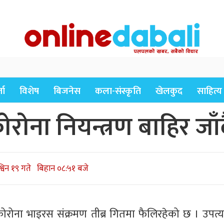
ता
विशेष
बिजनेस
कला-संस्कृति
खेलकुद
साहित्य
रोना नियन्त्रण बाहिर जाँद
िन १९ गते बिहान ०८:५१ बजे
ोरोना भाइरस संक्रमण तीब्र गितमा फैलिरहेको छ । उपत्