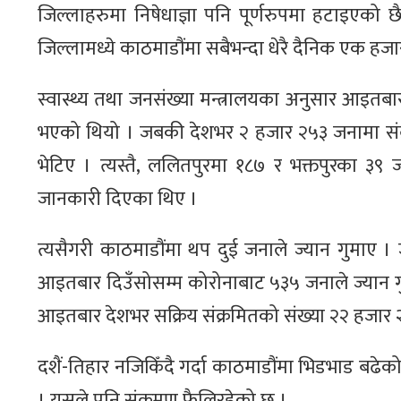
जिल्लाहरुमा निषेधाज्ञा पनि पूर्णरुपमा हटाइएको 
जिल्लामध्ये काठमाडौंमा सबैभन्दा धेरै दैनिक एक हज
स्वास्थ्य तथा जनसंख्या मन्त्रालयका अनुसार ‍आइतब
भएको थियो । जबकी देशभर २ हजार २५३ जनामा संक्
भेटिए । त्यस्तै, ललितपुरमा १८७ र भक्तपुरका ३९ जन
जानकारी दिएका थिए ।
त्यसैगरी काठमाडौंमा थप दुई जनाले ज्यान गुमाए
आइतबार दिउँसोसम्म कोरोनाबाट ५३५ जनाले ज्यान गुम
आइतबार देशभर सक्रिय संक्रमितको संख्या २२ हजार २
दशैं-तिहार नजिकिँदै गर्दा काठमाडौंमा भिडभाड ब
। यसले पनि संक्रमण फ‍ैलिरहेको छ ।