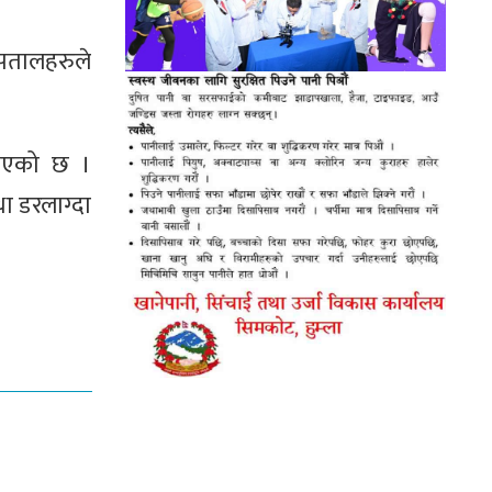
्पतालहरुले
खिएको छ ।
था डरलाग्दा