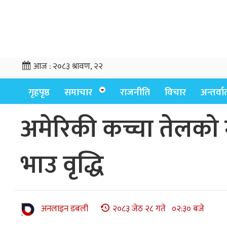
आज :
२०८३ श्रावण, २२
गृहपृष्ठ
समाचार
राजनीति
विचार
अन्तर्वार्
अमेरिकी कच्चा तेलको मू
भाउ वृद्धि
अनलाइन डबली
२०८३ जेठ २८ गते ०२:३० बजे