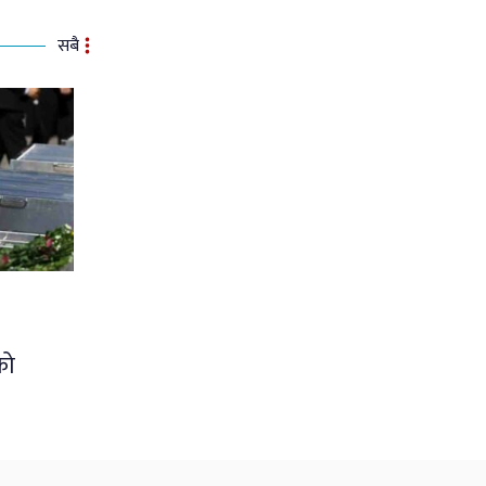
सबै
को