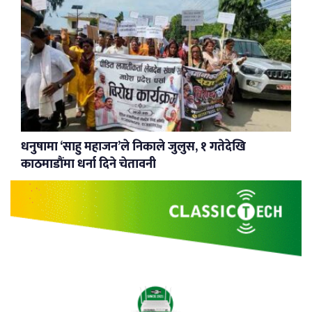
धनुषामा ‘साहु महाजन’ले निकाले जुलुस, १ गतेदेखि
काठमाडौंमा धर्ना दिने चेतावनी