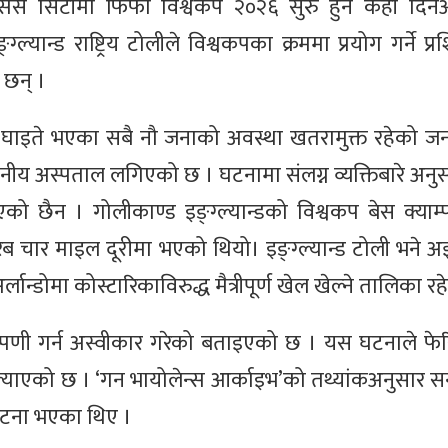
यान्सस सिटीमा फिफा विश्वकप २०२६ सुरु हुन केही दि
्ड राष्ट्रिय टोलीले विश्वकपका क्रममा प्रयोग गर्ने प्रशिक
 छन् ।
ा घाइते भएका सबै नौ जनाको अवस्था खतरामुक्त रहेको 
नीय अस्पताल लगिएको छ । घटनामा संलग्न व्यक्तिबारे अनुस
एको छैन । गोलीकाण्ड इङ्ग्ल्यान्डको विश्वकप बेस क्याम
िब चार माइल दूरीमा भएको थियो। इङ्ग्ल्यान्ड टोली भने अझ
ान्डोमा कोस्टारिकाविरुद्ध मैत्रीपूर्ण खेल खेल्ने तालिका र
 टिप्पणी गर्न अस्वीकार गरेको बताइएको छ । यस घटनाले 
ल्याएको छ । ‘गन भायोलेन्स आर्काइभ’को तथ्यांकअनुसार स
घटना भएका थिए ।