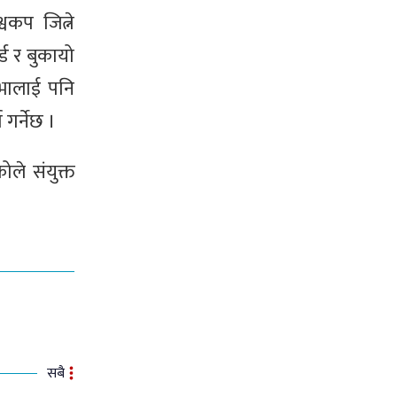
वकप जित्ने
्ड र बुकायो
तिभालाई पनि
गर्नेछ ।
ले संयुक्त
सबै