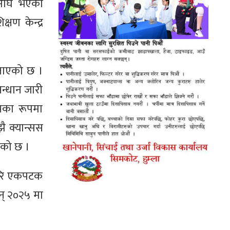
नअघि भएको
्षण केन्द्र
जनाएको छ ।
न्धान जारी
्पका रूपमा
ै क्यान्सस
हेको छ ।
फेरि एकपटक
न् २०२५ मा