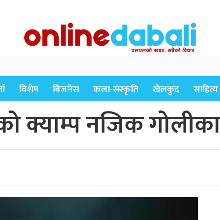
ता
विशेष
बिजनेस
कला-संस्कृति
खेलकुद
साहित्य
डको क्याम्प नजिक गोलीका