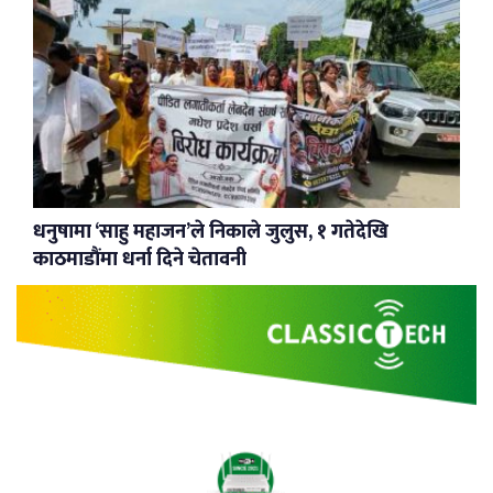
धनुषामा ‘साहु महाजन’ले निकाले जुलुस, १ गतेदेखि
काठमाडौंमा धर्ना दिने चेतावनी