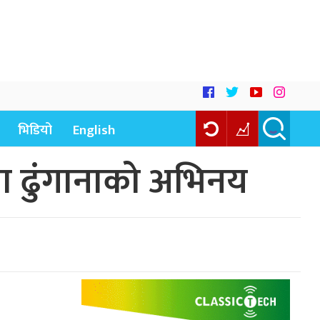
भिडियो
English
ा ढुंगानाको अभिनय