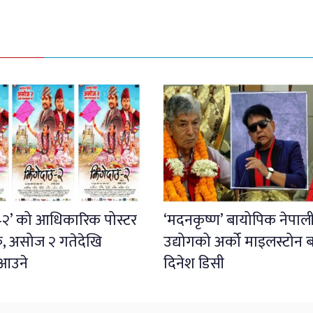
उ–२’ को आधिकारिक पोस्टर
‘मदनकृष्ण’ बायोपिक नेपाली
क, असोज २ गतेदेखि
उद्योगको अर्को माइलस्टोन बन
ा आउने
दिनेश डिसी