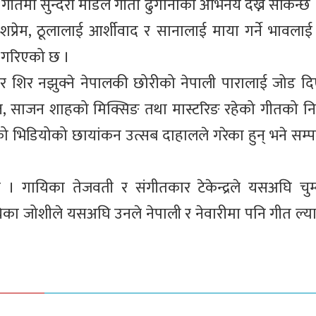
ो गीतमा सुन्दरी मोडल गीता ढुंगानाको अभिनय देख्न सकिन्छ ।
शप्रेम, ठूलालाई आर्शीवाद र सानालाई माया गर्ने भावला
 गरिएको छ ।
र शिर नझुक्ने नेपालकी छोरीको नेपाली पारालाई जोड द
ेन्ज, साजन शाहको मिक्सिङ तथा मास्टरिङ रहेको गीतको निर
हेको भिडियोको छायांकन उत्सब दाहालले गरेका हुन् भने सम
ायिका तेजवती र संगीतकार टेकेन्द्रले यसअघि चुम
िका जोशीले यसअघि उनले नेपाली र नेवारीमा पनि गीत ल्य