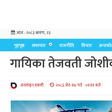
आज :
२०८३ श्रावण, २३
गृहपृष्ठ
समाचार
राजनीति
विचार
अन्तर्वार्
गायिका तेजवती जोशीक
अनलाइन डबली
२०८३ जेठ १७ गते ०१:११ बजे