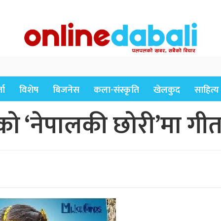
ता
विशेष
बिजनेस
कला-संस्कृति
खेलकुद
साहित्य
ो ‘नेपालकी छोरी’मा गीत