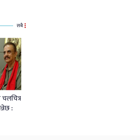
सबै
 चलचित्र
्नेछ :