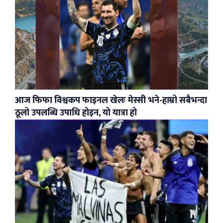
आज फिफा विश्वकप फाइनल खेलः मेस्सी भने-हाम्रो सबैभन्दा
ठूलो उपलब्धि उपाधि होइन, यो यात्रा हो