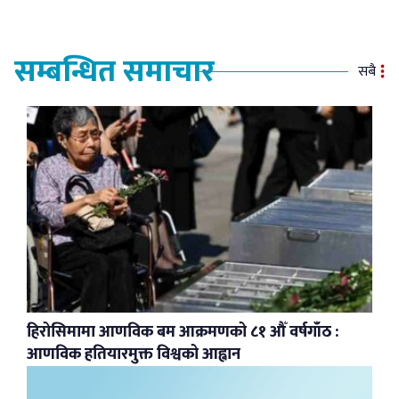
सम्बन्धित समाचार
सबै
हिरोसिमामा आणविक बम आक्रमणको ८१ औँ वर्षगाँठ :
आणविक हतियारमुक्त विश्वको आह्वान