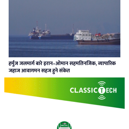
हर्मुज जलमार्ग बारे इरान–ओमान सहमतिनजिक, व्यापारिक
जहाज आवागमन सहज हुने संकेत