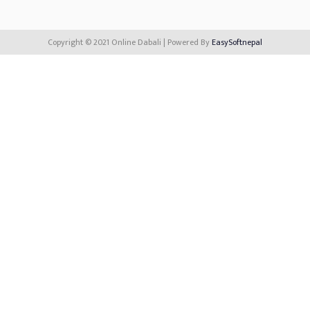
Copyright © 2021 Online Dabali | Powered By
EasySoftnepal