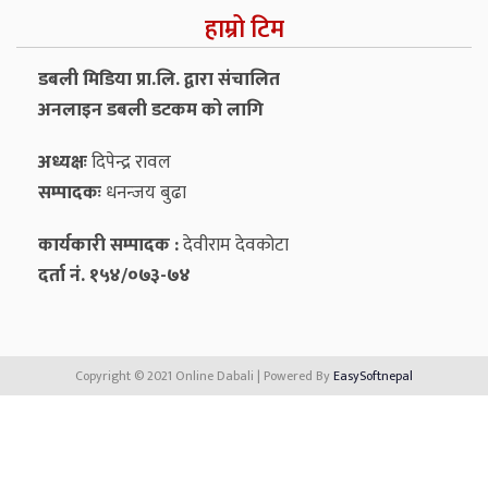
हाम्रो टिम
डबली मिडिया प्रा.लि. द्वारा संचालित
अनलाइन डबली डटकम को लागि
अध्यक्षः
दिपेन्द्र रावल
सम्पादकः
धनन्‍जय बुढा
कार्यकारी सम्पादक :
देवीराम देवकोटा
दर्ता नं. १५४/०७३-७४
Copyright © 2021 Online Dabali | Powered By
EasySoftnepal