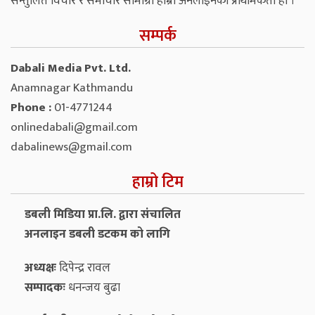
सन्तुलित विचार र समाचार सामाग्री हाम्रो अनलाइनको प्राथमिकता हो ।
सम्पर्क
Dabali Media Pvt. Ltd.
Anamnagar Kathmandu
Phone :
01-4771244
onlinedabali@gmail.com
dabalinews@gmail.com
हाम्रो टिम
डबली मिडिया प्रा.लि. द्वारा संचालित
अनलाइन डबली डटकम को लागि
अध्यक्षः
दिपेन्द्र रावल
सम्पादकः
धनन्‍जय बुढा