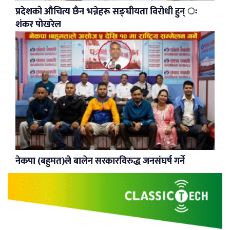
प्रदेशको औचित्य छैन भन्नेहरू सङ्घीयता विरोधी हुन् ः
शंकर पोखरेल
नेकपा (बहुमत)ले बालेन सरकारविरुद्ध जनसंघर्ष गर्ने