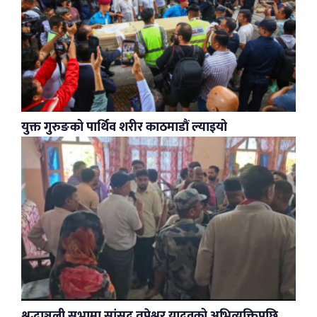
युक्त गुरुङको पार्थिव शरीर काठमाडौं ल्याइयो
श्रद्धाञ्जली सभामा सांसद तपेश्वर यादवको अभिव्यक्तिपछि