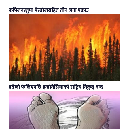
कपिलवस्तुमा पेस्तोलसहित तीन जना पक्राउ
डढेलो फैलिएपछि इन्डोनेसियाको राष्ट्रिय निकुञ्ज बन्द