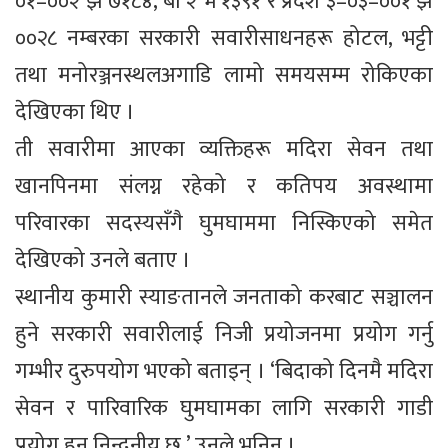
०१–००२ झ ७१८४, बा २ भ १३९१ र प्रदेश ३–०३–००१ झ
००२८ नम्बरका सरकारी सवारीसाधनहरू होटल, भट्टी
तथा मनोरञ्जनस्थलअगाडि लामो समयसम्म रोकिएका
देखिएका थिए ।
ती सवारीमा आएका व्यक्तिहरू मदिरा सेवन तथा
खानपिनमा संलग्न रहेको र कतिपय अवस्थामा
परिवारका सदस्यसँगै घुमघाममा निस्किएको समेत
देखिएको उनले बताए ।
स्थानीय कुमारी स्याङतानले जनताको करबाट सञ्चालन
हुने सरकारी सवारीलाई निजी प्रयोजनमा प्रयोग गर्नु
गम्भीर दुरुपयोग भएको बताइन् । ‘बिदाको दिनमै मदिरा
सेवन र पारिवारिक घुमघामका लागि सरकारी गाडी
प्रयोग हुनु निन्दनीय छ,’ उनले भनिन् ।