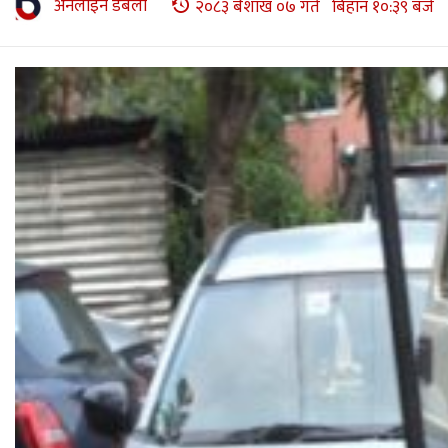
अनलाइन डबली
२०८३ बैशाख ०७ गते बिहान १०:३९ बजे