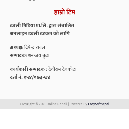
हाम्रो टिम
डबली मिडिया प्रा.लि. द्वारा संचालित
अनलाइन डबली डटकम को लागि
अध्यक्षः
दिपेन्द्र रावल
सम्पादकः
धनन्‍जय बुढा
कार्यकारी सम्पादक :
देवीराम देवकोटा
दर्ता नं. १५४/०७३-७४
Copyright © 2021 Online Dabali | Powered By
EasySoftnepal