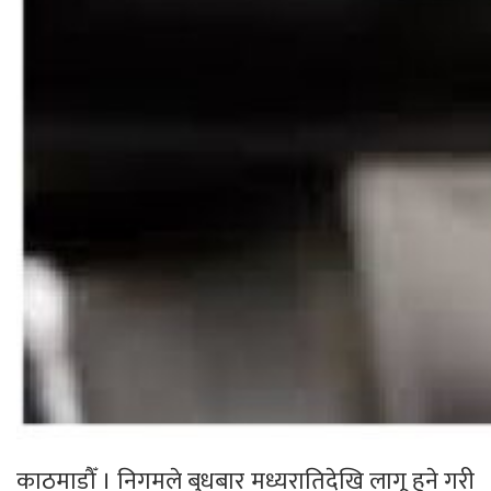
काठमाडौँ । निगमले बुधबार मध्यरातिदेखि लागू हुने गरी