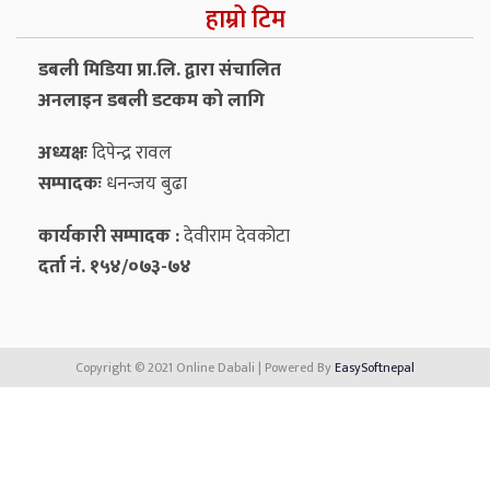
हाम्रो टिम
डबली मिडिया प्रा.लि. द्वारा संचालित
अनलाइन डबली डटकम को लागि
अध्यक्षः
दिपेन्द्र रावल
सम्पादकः
धनन्‍जय बुढा
कार्यकारी सम्पादक :
देवीराम देवकोटा
दर्ता नं. १५४/०७३-७४
Copyright © 2021 Online Dabali | Powered By
EasySoftnepal