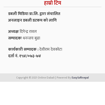
हाम्रो टिम
डबली मिडिया प्रा.लि. द्वारा संचालित
अनलाइन डबली डटकम को लागि
अध्यक्षः
दिपेन्द्र रावल
सम्पादकः
धनन्‍जय बुढा
कार्यकारी सम्पादक :
देवीराम देवकोटा
दर्ता नं. १५४/०७३-७४
Copyright © 2021 Online Dabali | Powered By
EasySoftnepal