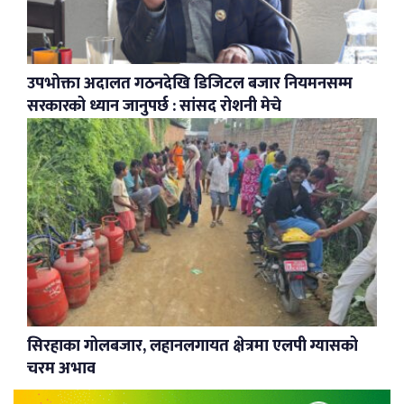
उपभोक्ता अदालत गठनदेखि डिजिटल बजार नियमनसम्म
सरकारको ध्यान जानुपर्छ : सांसद रोशनी मेचे
सिरहाका गोलबजार, लहानलगायत क्षेत्रमा एलपी ग्यासको
चरम अभाव