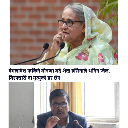
बंगलादेश फर्किने घोषणा गर्दै शेख हसिनाले भनिन ‘जेल,
गिरफ्तारी वा मृत्युको डर छैन’