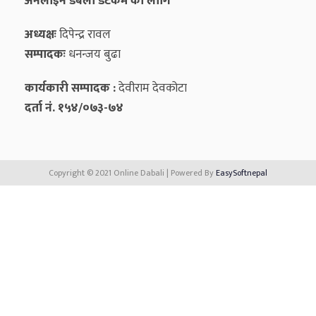
अनलाइन डबली डटकम को लागि
अध्यक्षः
दिपेन्द्र रावल
सम्पादकः
धनन्‍जय बुढा
कार्यकारी सम्पादक :
देवीराम देवकोटा
दर्ता नं. १५४/०७३-७४
Copyright © 2021 Online Dabali | Powered By
EasySoftnepal