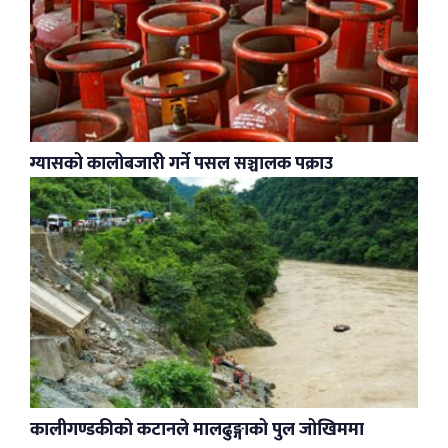
ग्यासको कालोबजारी गर्ने पसल सञ्चालक पक्राउ
कालीगण्डकीको कटानले मालढुङ्गाको पुल जोखिममा