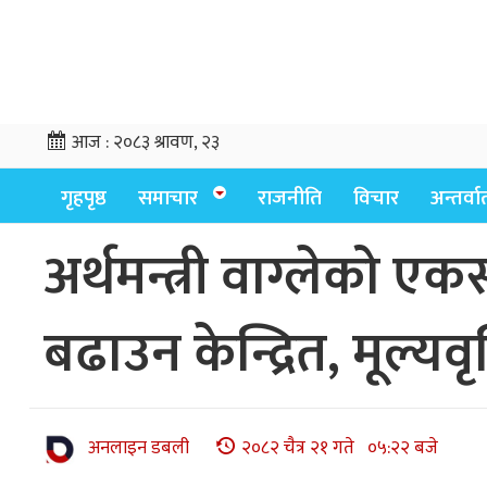
आज :
२०८३ श्रावण, २३
गृहपृष्ठ
समाचार
राजनीति
विचार
अन्तर्वार्
अर्थमन्त्री वाग्लेको एक
बढाउन केन्द्रित, मूल्यवृ
अनलाइन डबली
२०८२ चैत्र २१ गते ०५:२२ बजे