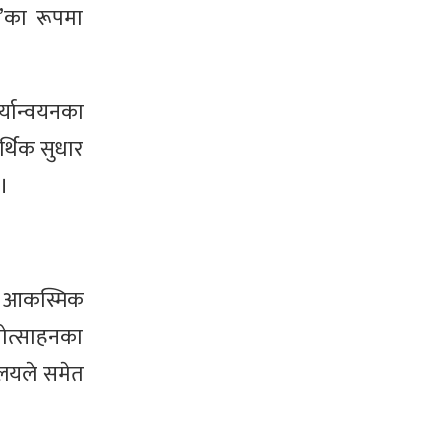
श’का रूपमा
र्यान्वयनका
र्थिक सुधार
 ।
गको आकस्मिक
रोत्साहनका
यालयले समेत