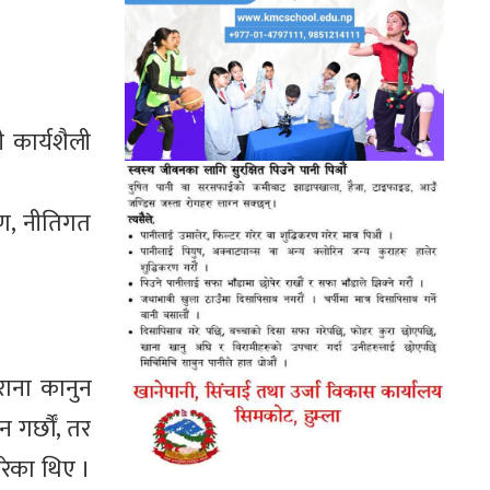
ी कार्यशैली
रण, नीतिगत
ूराना कानुन
 गर्छौँ, तर
रेका थिए ।