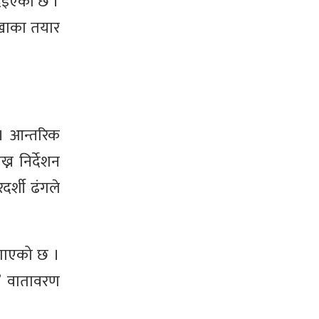
दिइएको छ ।
 खाका तयार
ए । आन्तरिक
न निर्देशन
दर्शी ढंगले
 जगाएको छ ।
े’ वातावरण