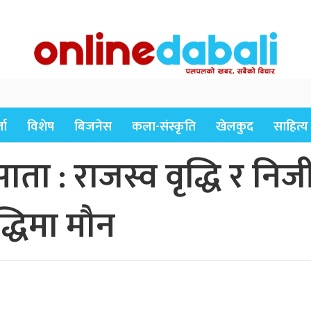
ता
विशेष
बिजनेस
कला-संस्कृति
खेलकुद
साहित्य
साता : राजस्व वृद्धि र निज
द्धिमा मौन