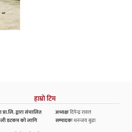
हाम्रो टिम
प्रा.लि. द्वारा संचालित
अध्यक्षः
दिपेन्द्र रावल
ली डटकम को लागि
सम्पादकः
धनन्‍जय बुढा