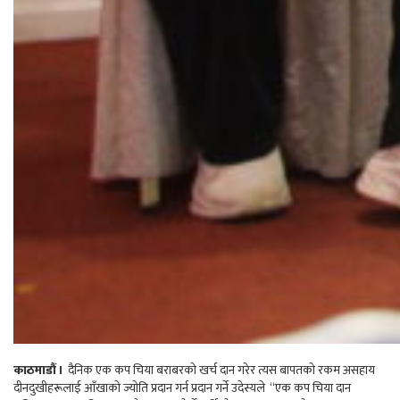
काठमाडौं ।
दैनिक एक कप चिया बराबरको खर्च दान गरेर त्यस बापतकाे रकम असहाय
दीनदुखीहरूलाई आँखाकाे ज्याेति प्रदान गर्न प्रदान गर्ने उदेस्यले “एक कप चिया दान