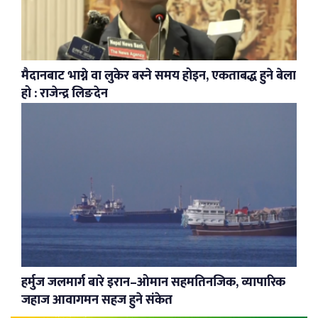
मैदानबाट भाग्ने वा लुकेर बस्ने समय होइन, एकताबद्ध हुने बेला
हो : राजेन्द्र लिङदेन
हर्मुज जलमार्ग बारे इरान–ओमान सहमतिनजिक, व्यापारिक
जहाज आवागमन सहज हुने संकेत