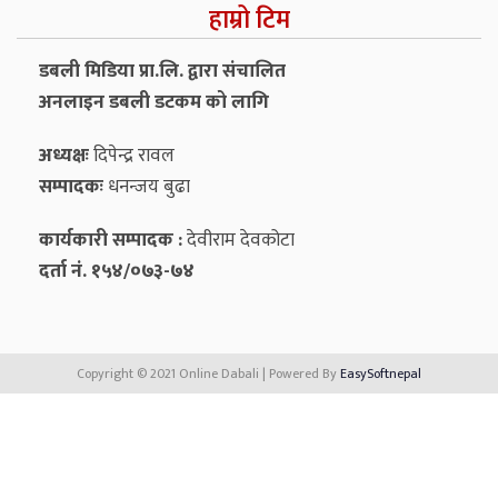
हाम्रो टिम
डबली मिडिया प्रा.लि. द्वारा संचालित
अनलाइन डबली डटकम को लागि
अध्यक्षः
दिपेन्द्र रावल
सम्पादकः
धनन्‍जय बुढा
कार्यकारी सम्पादक :
देवीराम देवकोटा
दर्ता नं. १५४/०७३-७४
Copyright © 2021 Online Dabali | Powered By
EasySoftnepal