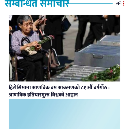
सम्बन्धित समाचार
सबै
हिरोसिमामा आणविक बम आक्रमणको ८१ औँ वर्षगाँठ :
आणविक हतियारमुक्त विश्वको आह्वान