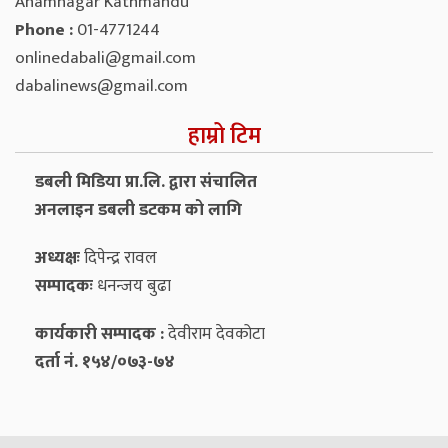
Anamnagar Kathmandu
Phone :
01-4771244
onlinedabali@gmail.com
dabalinews@gmail.com
हाम्रो टिम
डबली मिडिया प्रा.लि. द्वारा संचालित
अनलाइन डबली डटकम को लागि
अध्यक्षः
दिपेन्द्र रावल
सम्पादकः
धनन्‍जय बुढा
कार्यकारी सम्पादक :
देवीराम देवकोटा
दर्ता नं. १५४/०७३-७४