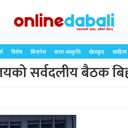
ता
विशेष
बिजनेस
कला-संस्कृति
खेलकुद
साहित्य
यको सर्वदलीय बैठक बिही