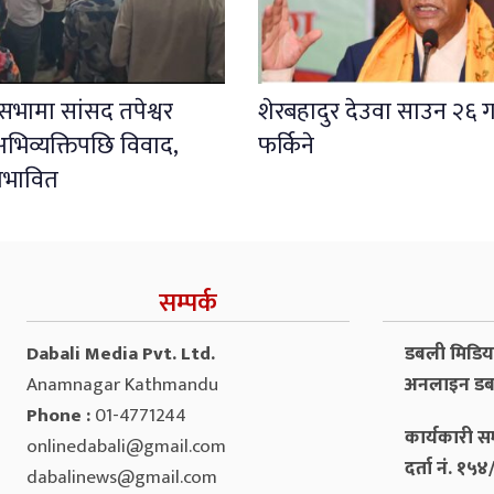
ली सभामा सांसद तपेश्वर
शेरबहादुर देउवा साउन २६ ग
भिव्यक्तिपछि विवाद,
फर्किने
प्रभावित
सम्पर्क
Dabali Media Pvt. Ltd.
डबली मिडिया 
Anamnagar Kathmandu
अनलाइन डब
Phone :
01-4771244
कार्यकारी सम
onlinedabali@gmail.com
दर्ता नं. १
dabalinews@gmail.com