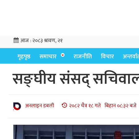
आज :
२०८३ श्रावण, २१
गृहपृष्ठ
समाचार
राजनीति
विचार
अन्तर्वार्
सङ्घीय संसद् सचिवाल
अनलाइन डबली
२०८२ चैत्र १८ गते बिहान ०८:३२ बजे