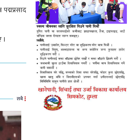
 पद्मप्रसाद
ए ।
सबै