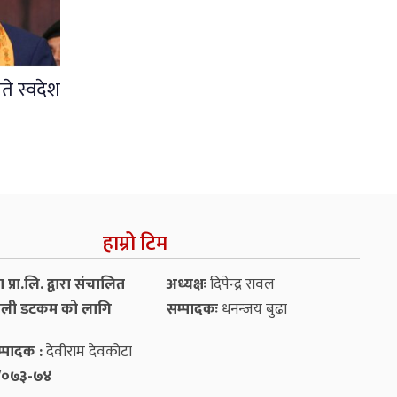
ते स्वदेश
हाम्रो टिम
प्रा.लि. द्वारा संचालित
अध्यक्षः
दिपेन्द्र रावल
ली डटकम को लागि
सम्पादकः
धनन्‍जय बुढा
्पादक :
देवीराम देवकोटा
५४/०७३-७४