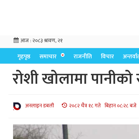
आज :
२०८३ श्रावण, २१
गृहपृष्ठ
समाचार
राजनीति
विचार
अन्तर्वार्
रोशी खोलामा पानीको स
अनलाइन डबली
२०८२ चैत्र १८ गते बिहान ०८:२८ बजे