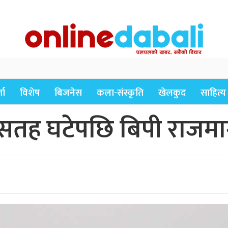
ता
विशेष
बिजनेस
कला-संस्कृति
खेलकुद
साहित्य
तह घटेपछि बिपी राजमार्