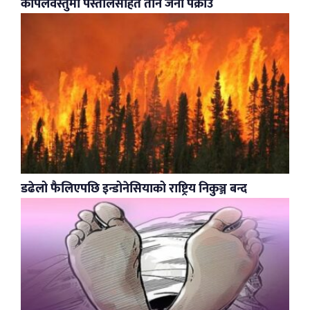
कपिलवस्तुमा पेस्तोलसहित तीन जना पक्राउ
डढेलो फैलिएपछि इन्डोनेसियाको राष्ट्रिय निकुञ्ज बन्द