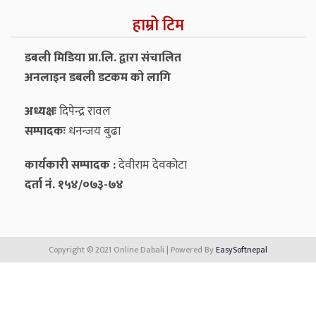
हाम्रो टिम
डबली मिडिया प्रा.लि. द्वारा संचालित
अनलाइन डबली डटकम को लागि
अध्यक्षः
दिपेन्द्र रावल
सम्पादकः
धनन्‍जय बुढा
कार्यकारी सम्पादक :
देवीराम देवकोटा
दर्ता नं. १५४/०७३-७४
Copyright © 2021 Online Dabali | Powered By
EasySoftnepal