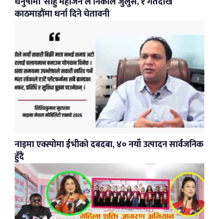
धनुषामा ‘साहु महाजन’ले निकाले जुलुस, १ गतेदेखि
काठमाडौंमा धर्ना दिने चेतावनी
नाइमा एक्स्पोमा ईभीको दबदबा, ४० नयाँ उत्पादन सार्वजनिक
हुँदै