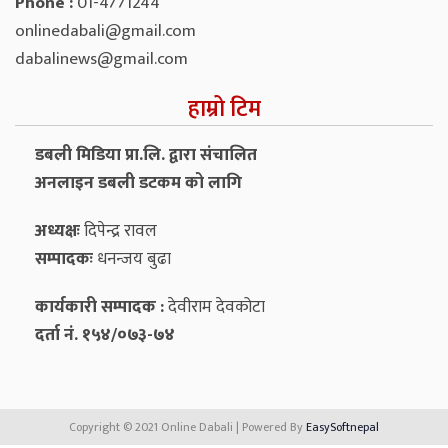
Phone :
01-4771244
onlinedabali@gmail.com
dabalinews@gmail.com
हाम्रो टिम
डबली मिडिया प्रा.लि. द्वारा संचालित
अनलाइन डबली डटकम को लागि
अध्यक्षः
दिपेन्द्र रावल
सम्पादकः
धनन्‍जय बुढा
कार्यकारी सम्पादक :
देवीराम देवकोटा
दर्ता नं. १५४/०७३-७४
Copyright © 2021 Online Dabali | Powered By
EasySoftnepal