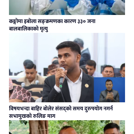
कङ्गोमा इबोला सङ्क्रमणका कारण ३३० जना
बालबालिकाको मृत्यु
विषयभन्दा बाहिर बोलेर संसद्को समय दुरुपयोग नगर्न
सभामुखको रुलिङ माग