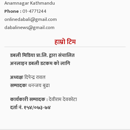
Anamnagar Kathmandu
Phone :
01-4771244
onlinedabali@gmail.com
dabalinews@gmail.com
हाम्रो टिम
डबली मिडिया प्रा.लि. द्वारा संचालित
अनलाइन डबली डटकम को लागि
अध्यक्षः
दिपेन्द्र रावल
सम्पादकः
धनन्‍जय बुढा
कार्यकारी सम्पादक :
देवीराम देवकोटा
दर्ता नं. १५४/०७३-७४