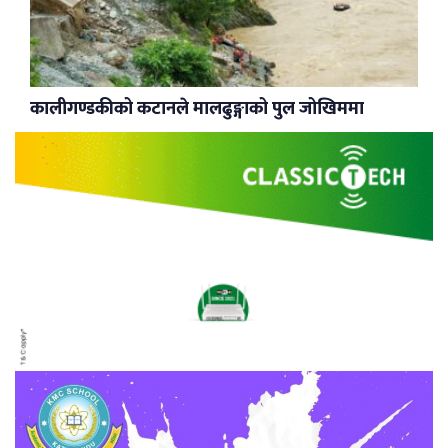
कालीगण्डकीको कटानले मालढुङ्गाको पुल जोखिममा