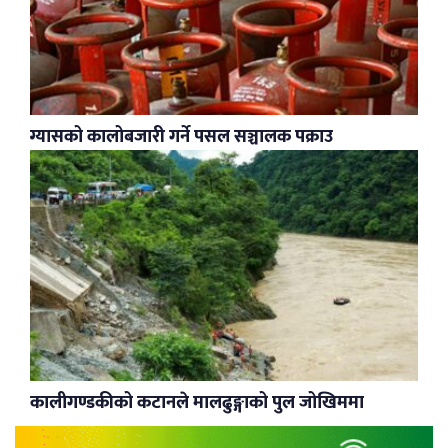
ग्यासको कालोबजारी गर्ने पसल सञ्चालक पक्राउ
कालीगण्डकीको कटानले मालढुङ्गाको पुल जोखिममा