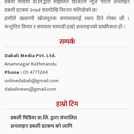
डबली मिडिया प्रा.लि.द्वारा सञ्चालित डिजिटल न्युज पोर्टल अनलाइन
डबली डटकम २०७१ सालदेखि निरन्तर चलिरहेको छ।
हामीले खासगरी खोजमूलक समाचारलाई स्थान दिने गरेका छौं ।
सन्तुलित विचार र समाचार सामाग्री हाम्रो अनलाइनको प्राथमिकता हो ।
सम्पर्क
Dabali Media Pvt. Ltd.
Anamnagar Kathmandu
Phone :
01-4771244
onlinedabali@gmail.com
dabalinews@gmail.com
हाम्रो टिम
डबली मिडिया प्रा.लि. द्वारा संचालित
अनलाइन डबली डटकम को लागि